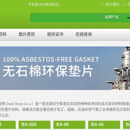
今天是2026年8月8日
>> 关于我们
>>
品牌产品
百科
垫片资讯
相关证书
在线咨询
全称 Donit Tesnit d.o.o.）是一家总部位于斯洛文尼亚的特种技术纺织品与复合材料制
封垫片材料。其解决方案主要应用于化工、船舶、石油天然气等工业领域的法兰密封与耐磨场景，
际认证。
2
BA-203
BA-50
BA-55
B