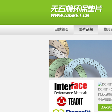
网站首页
垫片品牌
垫片
DONIT（
的无石棉密
等多项国
BA-20