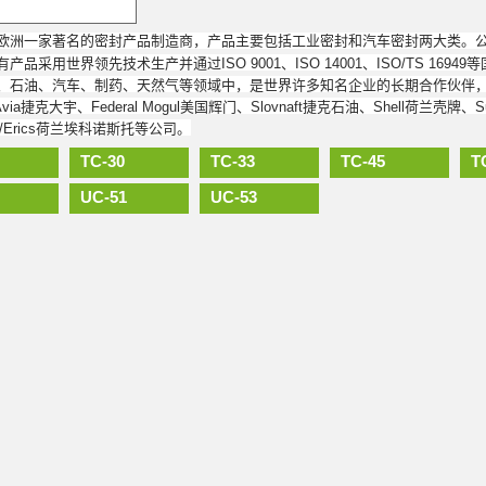
c是欧洲一家著名的密封产品制造商，产品主要包括工业密封和汽车密封两大类。
产品采用世界领先技术生产并通过ISO 9001、ISO 14001、ISO/TS 16
、石油、汽车、制药、天然气等领域中，是世界许多知名企业的长期合作伙伴，如：Vol
 Avia捷克大宇、Federal Mogul美国辉门、Slovnaft捷克石油、Shell荷兰壳牌、S
to/Erics荷兰埃科诺斯托等公司。
TC-30
TC-33
TC-45
T
UC-51
UC-53