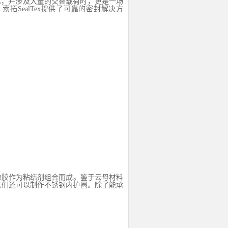
C
，并涉及大量的交替载荷时，更是一场
，索拓
SealTex
提供了可靠的密封解决方
橡胶作为粘结剂组合而成。鉴于云母材料
我们还可以制作不锈钢内护圈。除了能承