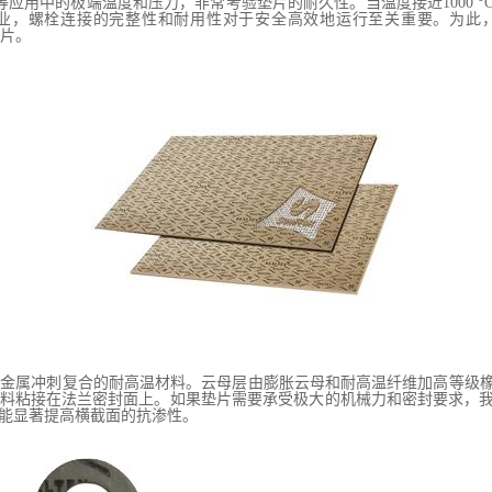
等应用中的极端温度和压力，非常考验垫片的耐久性。当温度接近
1000 °
业，螺栓连接的完整性和耐用性对于安全高效地运行至关重要。为此
片。
间金属冲刺复合的耐高温材料。云母层由膨胀云母和耐高温纤维加高等级
料粘接在法兰密封面上。如果垫片需要承受极大的机械力和密封要求，
能显著提高横截面的抗渗性。