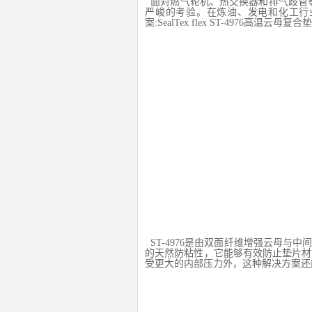
面对燃气轮机、热交换器和排气歧管
严峻的考验。在炼油、发电和化工行
案
:SealTex flex ST-4976
高温云母复合垫
ST-4976
是由双面纤维增强云母与中
的天然防粘性，它能够有效防止垫片材
受更大的内部压力外，这种解决方案还